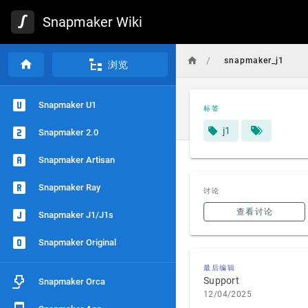
Snapmaker Wiki
/
snapmaker_j1
浏览
Snapmaker U1
标签
j1
Snapmaker 2.0
Snapmaker Artisan
Snapmaker Ray
讨论
查看讨论
Snapmaker J1/J1s
Snapmaker Original
最后编辑
Support
Snapmaker Orca
12/04/2025